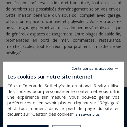
pensés pour préserver intimité et tranquillité, tout en laissant
de nombreuses possibilités d'aménagement selon vos envies.
Cette maison bénéficie d'un sous-sol complet avec garage,
offrant un espace fonctionnel et polyvalent. Vous y trouverez
un vaste garage permettant de stationner un véhicule ainsi que
de généreux espaces de rangement. Entre plages de sable fin,
promenades en bord de mer, commerces, restaurants,
marché, écoles, tout est réuni pour profiter d'un cadre de vie
privilégié.
Continuer sans accepter
Les cookies sur notre site internet
Côte d'Emeraude Sotheby's International Realty utilise
des cookies pour personnaliser le contenu et vous offrir
une expérience sur mesure. Vous pouvez gérer vos
DÉTAILS DU BIEN
préférences et en savoir plus en cliquant sur "Réglages"
et à tout moment dans le pied de page du site en
cliquant sur "Gestion des cookies".
En savoir plus...
maison
Type de bien :
st malo
Ville :