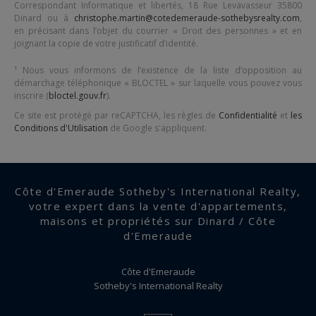
Correspondant Informatique et libertés,
18 Rue Levavasseur 35800
Dinard
ou à
christophe.martin@cotedemeraude-sothebysrealty.com
,
en précisant dans l’objet du courrier « Droit des personnes » et en
joignant la copie de votre justificatif d’identité.
¹ Nous vous informons de l’existence de la liste d’opposition au
démarchage téléphonique « BLOCTEL » sur laquelle vous pouvez vous
inscrire (
bloctel.gouv.fr
).
Ce site est protégé par reCAPTCHA, les règles de
Confidentialité
et
les
Conditions d'Utilisation
de Google s'appliquent.
Côte d'Emeraude Sotheby's International Realty,
votre expert dans la vente d'appartements,
maisons et propriétés sur Dinard / Côte
d'Emeraude
Côte d'Emeraude
Sotheby's International Realty