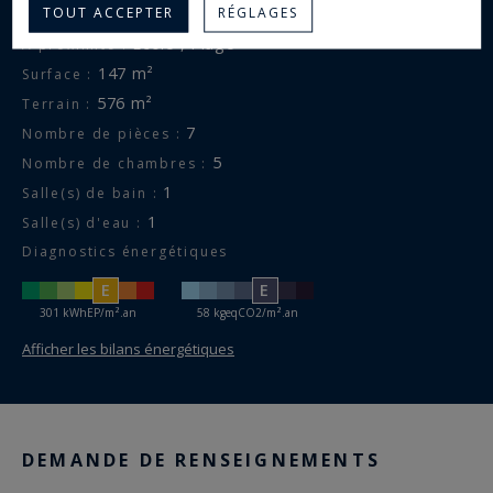
TOUT ACCEPTER
RÉGLAGES
ROTHENEUF
Quartier :
École , Plage
A proximité :
147 m²
Surface :
576 m²
Terrain :
7
Nombre de pièces :
5
Nombre de chambres :
1
Salle(s) de bain :
1
Salle(s) d'eau :
Diagnostics énergétiques
E
E
301 kWhEP/m².an
58 kgeqCO2/m².an
Afficher les bilans énergétiques
DEMANDE DE RENSEIGNEMENTS