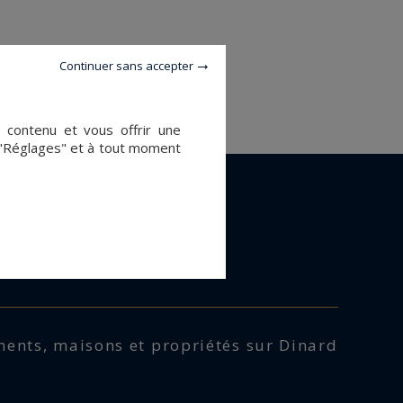
Continuer sans accepter
e contenu et vous offrir une
 "Réglages" et à tout moment
Acquérir
s
Partenaires
r
Plan du site
à Dinard
Ma Sélection
ments, maisons et propriétés sur Dinard