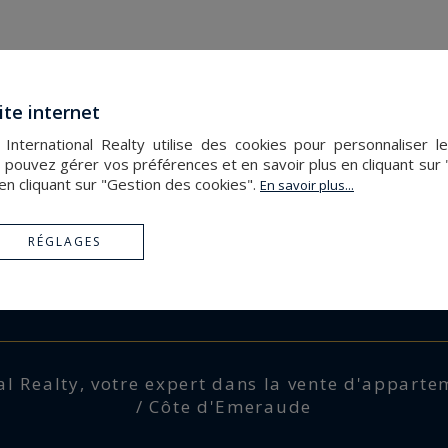
ite internet
nternational Realty utilise des cookies pour personnaliser l
 pouvez gérer vos préférences et en savoir plus en cliquant sur
en cliquant sur "Gestion des cookies".
En savoir plus...
Agence
Actualités
Le réseau
Nos service
RÉGLAGES
La région
Bord de me
s neufs
Vendu
Immobilier 
l Realty, votre expert dans la vente d'apparte
/ Côte d'Emeraude