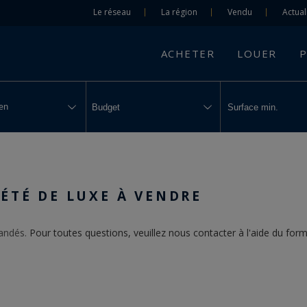
Le réseau
La région
Vendu
Actual
ACHETER
LOUER
P
en
ÉTÉ DE LUXE À VENDRE
mandés.
Pour toutes questions, veuillez nous contacter à l'aide du form