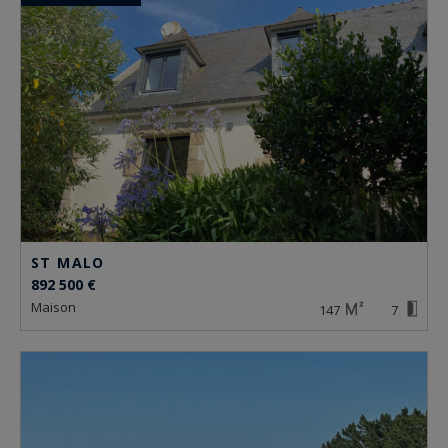
ST MALO
892 500 €
maison
147
7