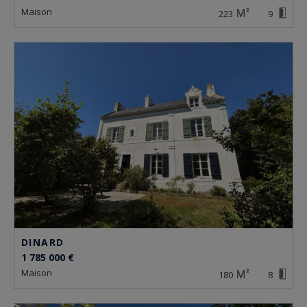
maison
223
9
DINARD
1 785 000 €
maison
180
8