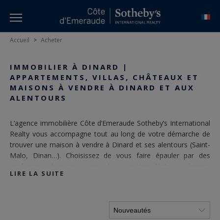
Accueil
>
Acheter
IMMOBILIER À DINARD |
APPARTEMENTS, VILLAS, CHÂTEAUX ET
MAISONS À VENDRE À DINARD ET AUX
ALENTOURS
L’agence immobilière Côte d’Emeraude Sotheby’s International
Realty vous accompagne tout au long de votre démarche de
trouver une maison à vendre à Dinard et ses alentours (
Saint-
Malo
, Dinan…). Choisissez de vous faire épauler par des
professionnels reconnus pour leur expertise. Notre expérience
LIRE LA SUITE
significative dans l’
immobilier à Dinard
nous permet de vous
proposer les meilleurs biens sur la Côte d’Emeraude.
Agence
immobilière de référence à Dinard
, découvrez l’ensemble de
notre portefeuille de biens ci-dessous.