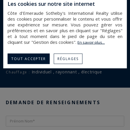
A proximité :
Les cookies sur notre site internet
Centre commercial , Centre ville , Jardins , Marina , Mer
Côte d'Emeraude Sotheby's International Realty utilise
, Parc , Plage , Port , Rue commerçante , Rue piétonne
des cookies pour personnaliser le contenu et vous offrir
une expérience sur mesure. Vous pouvez gérer vos
, Village
préférences et en savoir plus en cliquant sur "Réglages"
73 m²
Surface :
et à tout moment dans le pied de page du site en
3
Nombre de pièces :
cliquant sur "Gestion des cookies".
En savoir plus...
2
Nombre de chambres :
1
Salle(s) d'eau :
TOUT ACCEPTER
RÉGLAGES
2025
Année de construction :
individuel , rayonnant , électrique
Chauffage :
DEMANDE DE RENSEIGNEMENTS
Prénom Nom*