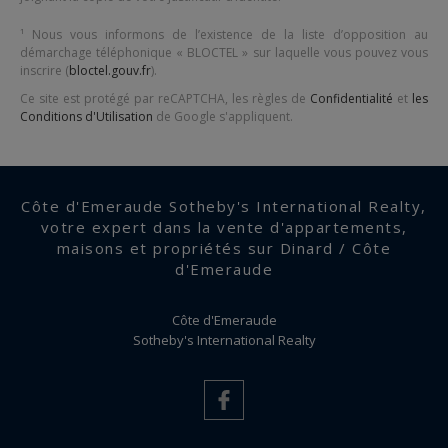
¹ Nous vous informons de l’existence de la liste d’opposition au
démarchage téléphonique « BLOCTEL » sur laquelle vous pouvez vous
inscrire (
bloctel.gouv.fr
).
Ce site est protégé par reCAPTCHA, les règles de
Confidentialité
et
les
Conditions d'Utilisation
de Google s'appliquent.
Côte d'Emeraude Sotheby's International Realty,
votre expert dans la vente d'appartements,
maisons et propriétés sur Dinard / Côte
d'Emeraude
Côte d'Emeraude
Sotheby's International Realty